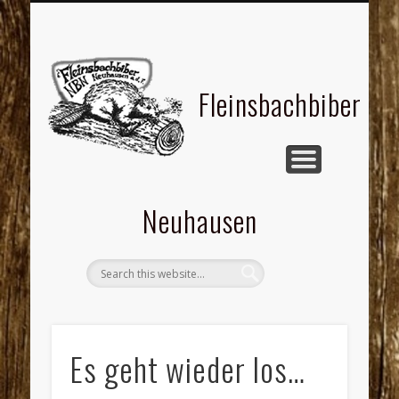
CHRONIK DER BIBER
FLEINSBACHBIBER
KONTAKT
BILDER
Fleinsbachbiber
Neuhausen
Es geht wieder los…