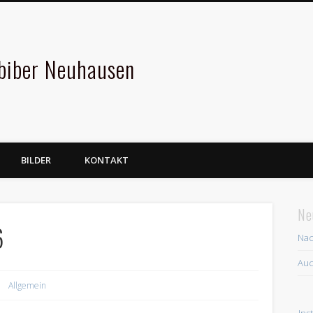
hbiber Neuhausen
BILDER
KONTAKT
Ne
6
Nac
Auc
Allgemein