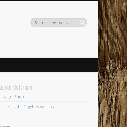
ueste Beiträge
h langer Pause…
h dieses Jahr: Es geht wieder los!