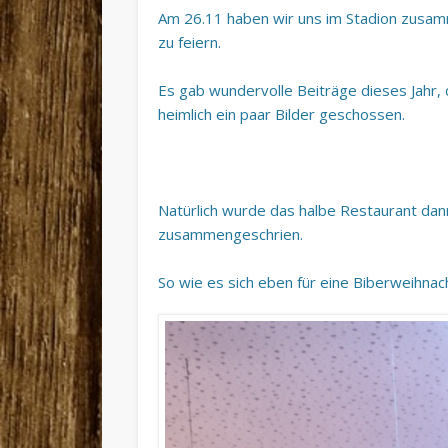
Am 26.11 haben wir uns im Stadion zusam
zu feiern.
Es gab wundervolle Beiträge dieses Jahr, 
heimlich ein paar Bilder geschossen.
Natürlich wurde das halbe Restaurant dann
zusammengeschrien.
So wie es sich eben für eine Biberweihnac